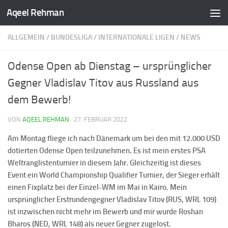
Aqeel Rehman
ALLGEMEIN
/
BUNDESLIGA
/
INTERNATIONALE LIGEN
/
NEWS
Odense Open ab Dienstag – ursprünglicher
Gegner Vladislav Titov aus Russland aus
dem Bewerb!
VON
AQEEL REHMAN
·
27. FEBRUAR 2022
Am Montag fliege ich nach Dänemark um bei den mit 12.000 USD
dotierten Odense Open teilzunehmen. Es ist mein erstes PSA
Weltranglistenturnier in diesem Jahr. Gleichzeitig ist dieses
Event ein World Championship Qualifier Turnier, der Sieger erhält
einen Fixplatz bei der Einzel-WM im Mai in Kairo. Mein
ursprünglicher Erstrundengegner Vladislav Titov (RUS, WRL 109)
ist inzwischen nicht mehr im Bewerb und mir wurde Roshan
Bharos (NED, WRL 148) als neuer Gegner zugelost.