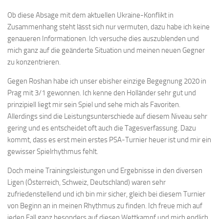
Ob diese Absage mit dem aktuellen Ukraine-Konflikt in
Zusammenhang steht lässt sich nur vermuten, dazu habe ich keine
genaueren Informationen. Ich versuche dies auszublenden und
mich ganz auf die geänderte Situation und meinen neuen Gegner
zu konzentrieren.
Gegen Roshan habe ich unser ebisher einzige Begegnung 2020 in
Prag mit 3/1 gewonnen. Ich kenne den Holländer sehr gut und
prinzipiell liegt mir sein Spiel und sehe mich als Favoriten.
Allerdings sind die Leistungsunterschiede auf diesem Niveau sehr
gering und es entscheidet oft auch die Tagesverfassung. Dazu
kommt, dass es erst mein erstes PSA-Turnier heuer ist und mir ein
gewisser Spielrhythmus fehlt.
Doch meine Trainingsleistungen und Ergebnisse in den diversen
Ligen (Österreich, Schweiz, Deutschland) waren sehr
zufriedenstellend und ich bin mir sicher, gleich bei diesem Turnier
von Beginn an in meinen Rhythmus zu finden. Ich freue mich auf
jeden Fall ganz besonders auf diesen Wettkampf und mich endlich