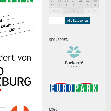
24
25
26
27
28
29
30
31
1
2
3
4
5
6
2026
2025
2027
Squash
Alle Kategorien
SPONSOREN
LOGO