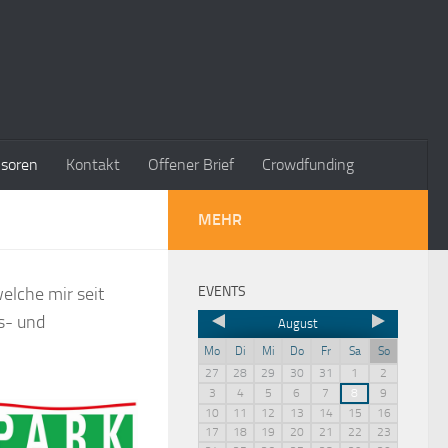
soren
Kontakt
Offener Brief
Crowdfunding
MEHR
elche mir seit
EVENTS
s- und
August
Mo
Di
Mi
Do
Fr
Sa
So
27
28
29
30
31
1
2
3
4
5
6
7
8
9
10
11
12
13
14
15
16
17
18
19
20
21
22
23