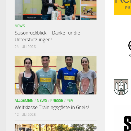
NEWS
Saisonrückblick – Danke für die
Unterstützungen!
24. JULI 2026
ALLGEMEIN
/
NEWS
/
PRESSE
/
PSA
Weltklasse Trainingsgäste in Gneis!
12. JULI 2026