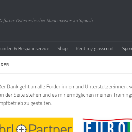
 facher Österreichischer Staatsmeister im Squash
stunden & Bespannservice
Shop
Rent my glasscourt
Spon
OREN
ßer Dank geht an alle Förder:innen und Unterstützer:innen, w
an der Seite stehen und es mir ermöglichen meinen Training
pfbetrieb zu gestalten.