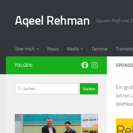
Aqeel Rehman
Squash-Profi und 20
Über mich
News
Media
Termine
Trainer
FOLGEN:
SPONS
Ein gro
Jahren 
Wettkam