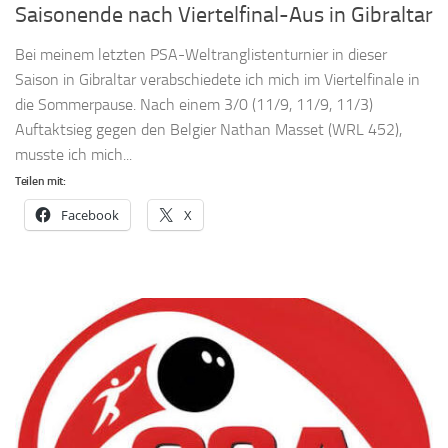
Saisonende nach Viertelfinal-Aus in Gibraltar
Bei meinem letzten PSA-Weltranglistenturnier in dieser
Saison in Gibraltar verabschiedete ich mich im Viertelfinale in
die Sommerpause. Nach einem 3/0 (11/9, 11/9, 11/3)
Auftaktsieg gegen den Belgier Nathan Masset (WRL 452),
musste ich mich...
Teilen mit:
Facebook
X