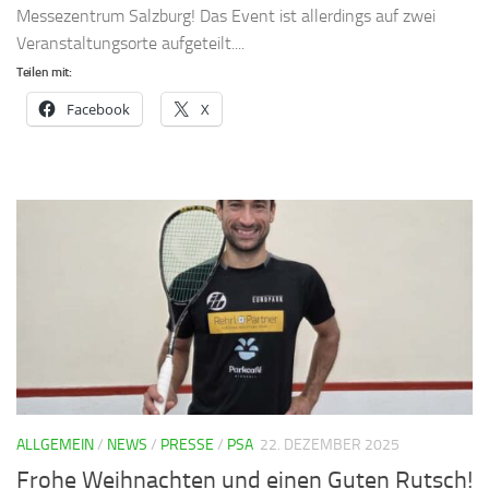
Messezentrum Salzburg! Das Event ist allerdings auf zwei
Veranstaltungsorte aufgeteilt....
Teilen mit:
Facebook
X
ALLGEMEIN
/
NEWS
/
PRESSE
/
PSA
22. DEZEMBER 2025
Frohe Weihnachten und einen Guten Rutsch!