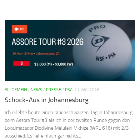
ALLGEMEIN
/
NEWS
/
PRESSE
/
PSA
21. MAI 2026
Schock-Aus in Johannesburg
Ich erlebte heute einen rabenschwarzen Tag in Johannesburg
beim Assore Tour #3 als ich in der zweiten Runde gegen den
Lokalmatador Diodivine Meluleki Mkhize (WRL 616) mit 2/3
ausschied. Es lief einfach gar nichts...