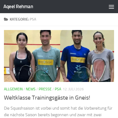
Aqeel Rehman
KATEGORIE:
PSA
ALLGEMEIN
/
NEWS
/
PRESSE
/
PSA
12. JULI 2026
Weltklasse Trainingsgäste in Gneis!
Die Squashsaison ist vorbei und somit hat die Vorbereitung für
die nächste Saison bereits begonnen und zwar mit zwei