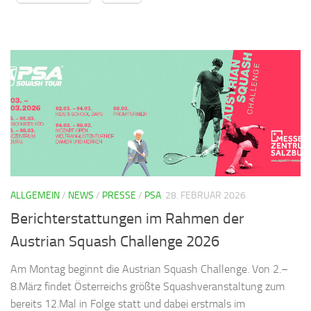
ALLGEMEIN
/
NEWS
/
PRESSE
/
PSA
28. FEBRUAR 2026
Berichterstattungen im Rahmen der
Austrian Squash Challenge 2026
Am Montag beginnt die Austrian Squash Challenge. Von 2.–
8.März findet Österreichs größte Squashveranstaltung zum
bereits 12.Mal in Folge statt und dabei erstmals im