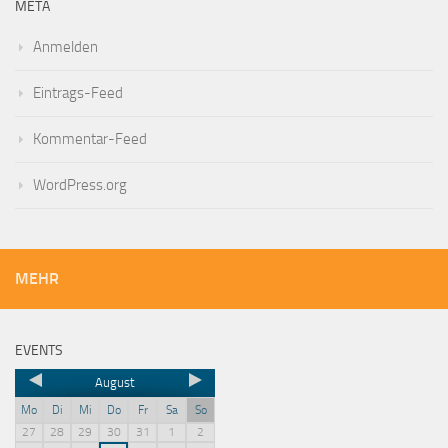
META
Anmelden
Eintrags-Feed
Kommentar-Feed
WordPress.org
MEHR
EVENTS
August
Mo
Di
Mi
Do
Fr
Sa
So
27
28
29
30
31
1
2