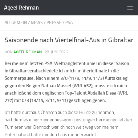
Aqeel Rehman
ALLGEMEIN
/
NEWS
/
PRESSE
/
PSA
Saisonende nach Viertelfinal-Aus in Gibraltar
VON
AQEEL REHMAN
·
28. JUNI 2026
Bei meinem letzten PSA-Weltranglistenturnier in dieser Saison
in Gibraltar verabschiedete ich mich im Viertelfinale in die
Sommerpause. Nach einem 3/0 (11/9, 11/9, 11/3) Auftaktsieg
gegen den Belgier Nathan Masset (WRL 452), musste ich mich
anschließend dem englischen Top-Talent Abdallah Eissa (WRL
277) mit 0/3 (13/15, 3/11, 9/11) geschlagen geben.
Ich hatte durchaus Chancen auch diese Hürde zu nehmen,
nachdem es einer meiner besseren Leistungen bei meinen letzten
Turnieren war. Dennoch war ich noch weit weg von meinem
Potential und hatte mir durchaus mehr erwartet.