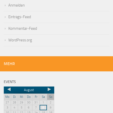
Anmelden
Eintrags-Feed
Kommentar-Feed
WordPress.org
MEHR
EVENTS
August
Mo
Di
Mi
Do
Fr
Sa
So
27
28
29
30
31
1
2
3
4
5
6
7
8
9
10
11
12
13
14
15
16