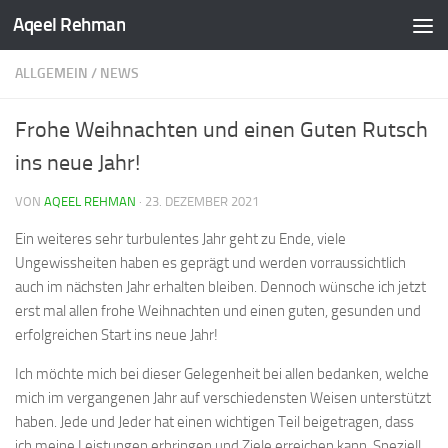
Aqeel Rehman
ALLGEMEIN
/
NEWS
Frohe Weihnachten und einen Guten Rutsch
ins neue Jahr!
VON
AQEEL REHMAN
·
23. DEZEMBER 2021
Ein weiteres sehr turbulentes Jahr geht zu Ende, viele
Ungewissheiten haben es geprägt und werden vorraussichtlich
auch im nächsten Jahr erhalten bleiben. Dennoch wünsche ich jetzt
erst mal allen frohe Weihnachten und einen guten, gesunden und
erfolgreichen Start ins neue Jahr!
Ich möchte mich bei dieser Gelegenheit bei allen bedanken, welche
mich im vergangenen Jahr auf verschiedensten Weisen unterstützt
haben. Jede und Jeder hat einen wichtigen Teil beigetragen, dass
ich meine Leistungen erbringen und Ziele erreichen kann. Speziell