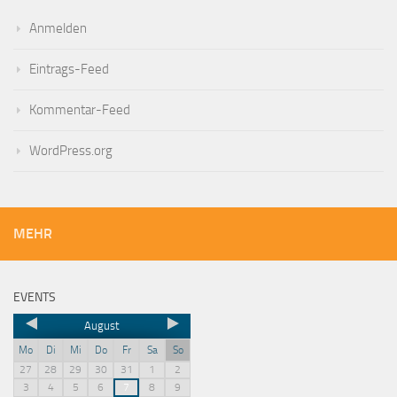
Anmelden
Eintrags-Feed
Kommentar-Feed
WordPress.org
MEHR
EVENTS
August
Mo
Di
Mi
Do
Fr
Sa
So
27
28
29
30
31
1
2
3
4
5
6
7
8
9