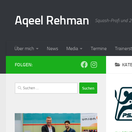
Aqeel Rehman
Squash-Profi und 20
Über mich
News
Media
Termine
Trainer
FOLGEN:
KAT