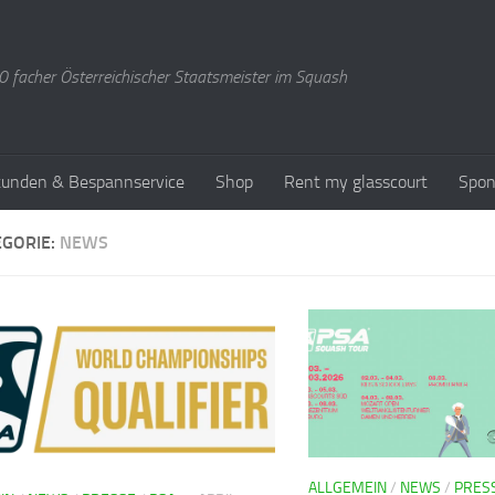
 facher Österreichischer Staatsmeister im Squash
stunden & Bespannservice
Shop
Rent my glasscourt
Spon
EGORIE:
NEWS
ALLGEMEIN
/
NEWS
/
PRES