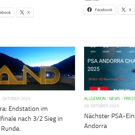
Facebook
X
ebook
X
. OKTOBER 2025
ALLGEMEIN
/
NEWS
/
PRES
28. OKTOBER 2025
ra: Endstation im
Nächster PSA-Eins
lfinale nach 3/2 Sieg in
Andorra
r Runde.