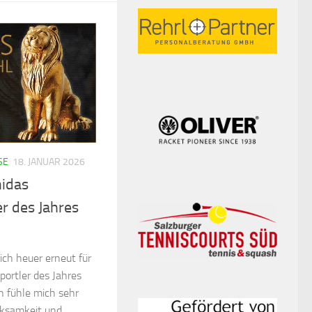
SE
18. JANUAR 2026
idas
er des Jahres
 ich heuer erneut für
portler des Jahres
h fühle mich sehr
rksamkeit und