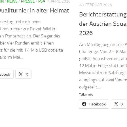
IN
/
NEWS
/
PRESSE
/
PSA
7. APRIL 2026
28. FEBRUAR 2026
aliturnier in alter Heimat
Berichterstattun
rstag trete ich beim
der Austrian Squa
ationsturnier zur Einzel-WM im
2026
en Pontefract an. Der Sieger des
über vier Runden erhält einen
Am Montag beginnt die A
tz für die mit 1,4 Mio USD dotierte
Challenge. Von 2.– 8.Mär
ro im Mai....
größte Squashveranstalt
12.Mal in Folge statt und
Messezentrum Salzburg! 
ebook
X
allerdings auf zwei Veran
aufgeteilt....
Teilen mit:
Facebook
X