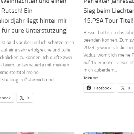
 Weihnachten und einen
Perfekter Jahresa
 Rutsch! Ein
Sieg beim Liechte
kordjahr liegt hinter mir –
15.PSA Tour Titel!
 für eure Unterstützung!
Besser hätte ich das Jahr
beenden können. Zum zw
 ist bald vorüber und ich schätze mich
2023 gewann ich die Lie
 auf eine sehr erfolgreiche und tolle
Vaduz, womit ich meine
ückblicken zu können. Ich durfte zwei
auf 15 erhöhte. Dieser T
l feiern, untermauerte mit meinem
mich außerdem...
smeistertitel meine
Teilen mit:
stellung in Österreich und...
Facebook
X
ebook
X