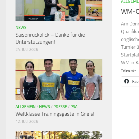
ALLGEME
WM-Qu
Am Donne
NEWS
Qualifik
Saisonrückblick – Danke für die
englisch
Unterstützungen!
Turnier 
24. JULI 2026
Startpla
WM in Kai
Teilen mit:
Fac
ALLGEMEIN
/
NEWS
/
PRESSE
/
PSA
Weltklasse Trainingsgäste in Gneis!
12. JULI 2026