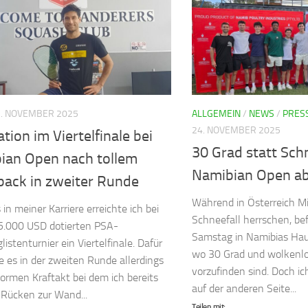
7. NOVEMBER 2025
ALLGEMEIN
/
NEWS
/
PRES
24. NOVEMBER 2025
tion im Viertelfinale bei
30 Grad statt Schn
ian Open nach tollem
Namibian Open ab
ack in zweiter Runde
Während in Österreich M
in meiner Karriere erreichte ich bei
Schneefall herrschen, bef
5.000 USD dotierten PSA-
Samstag in Namibias Ha
istenturnier ein Viertelfinale. Dafür
wo 30 Grad und wolkenl
e es in der zweiten Runde allerdings
vorzufinden sind. Doch ic
ormen Kraftakt bei dem ich bereits
auf der anderen Seite...
Rücken zur Wand...
Teilen mit: