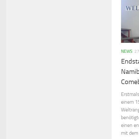
NEWS
2
Endsta
Namib
Comeb
Erstmals 
einem 1
Weltrangl
benötigt
einen en
mit dem 