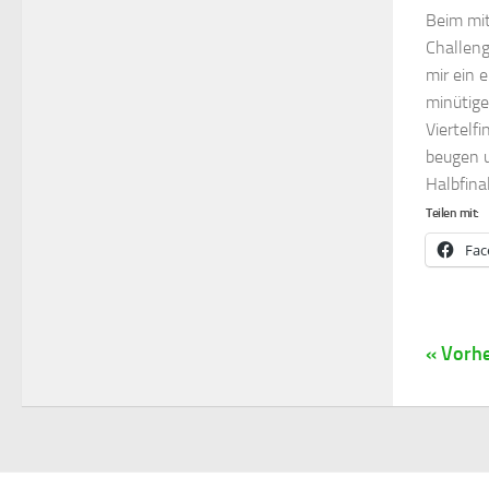
Beim mit
Challeng
mir ein 
minütige
Viertelf
beugen u
Halbfinale
Teilen mit:
Fac
« Vorhe