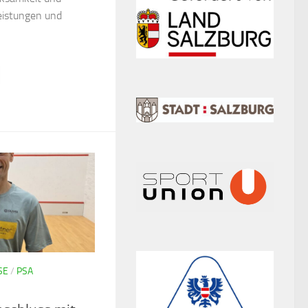
eistungen und
SE
/
PSA