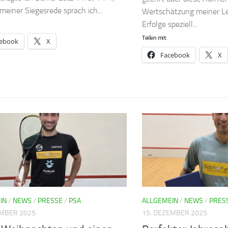
 meiner Siegesrede sprach ich...
Wertschätzung meiner L
Erfolge speziell...
Teilen mit:
ebook
X
Facebook
X
IN
/
NEWS
/
PRESSE
/
PSA
ALLGEMEIN
/
NEWS
/
PRES
EMBER 2025
15. DEZEMBER 2025