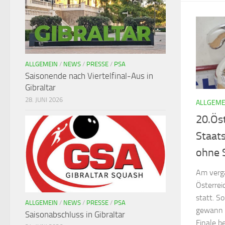
ALLGEMEIN
/
NEWS
/
PRESSE
/
PSA
Saisonende nach Viertelfinal-Aus in
Gibraltar
28. JUNI 2026
ALLGEME
20.Öst
Staats
ohne S
Am verg
Österrei
statt. S
ALLGEMEIN
/
NEWS
/
PRESSE
/
PSA
gewann i
Saisonabschluss in Gibraltar
Finale b