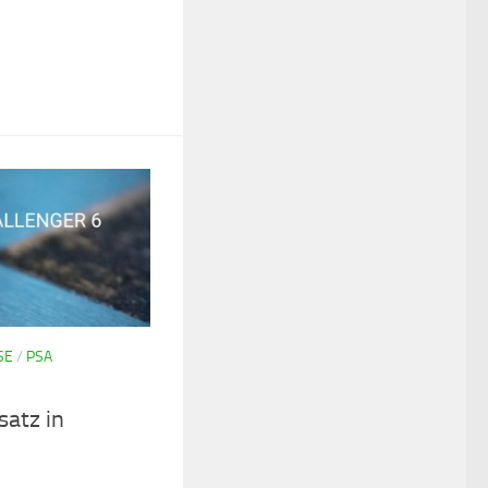
SE
/
PSA
atz in