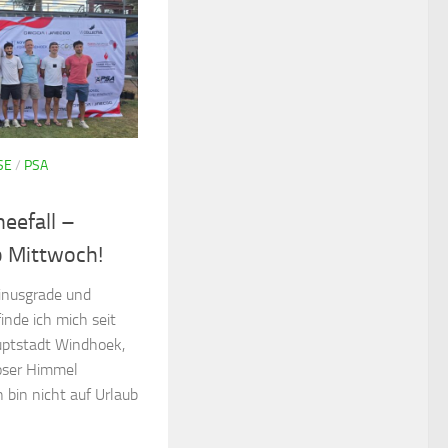
SE
/
PSA
eefall –
 Mittwoch!
inusgrade und
inde ich mich seit
uptstadt Windhoek,
oser Himmel
h bin nicht auf Urlaub