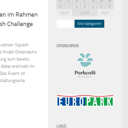
24
25
26
27
28
29
30
31
1
2
3
4
5
6
2026
2025
2027
gen im Rahmen
sh Challenge
Squash
Alle Kategorien
ustrian Squash
SPONSOREN
z findet Österreichs
ung zum bereits
 dabei erstmals im
Das Event ist
staltungsorte
LOGO