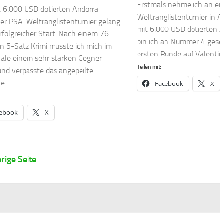
Erstmals nehme ich an 
 6.000 USD dotierten Andorra
Weltranglistenturnier in 
er PSA-Weltranglistenturnier gelang
mit 6.000 USD dotierten
erfolgreicher Start. Nach einem 76
bin ich an Nummer 4 geset
n 5-Satz Krimi musste ich mich im
ersten Runde auf Valenti
inale einem sehr starken Gegner
Teilen mit:
nd verpasste das angepeilte
....
Facebook
X
ebook
X
rige Seite