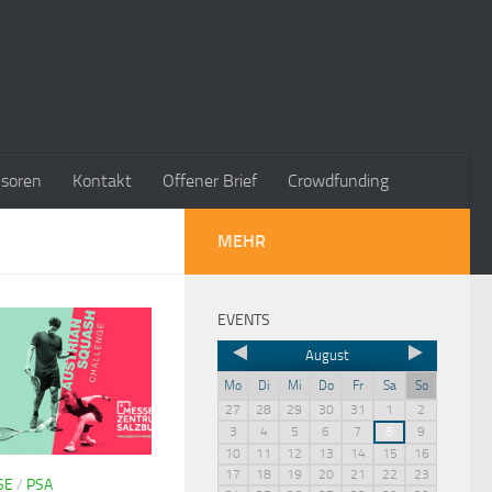
soren
Kontakt
Offener Brief
Crowdfunding
MEHR
EVENTS
August
Mo
Di
Mi
Do
Fr
Sa
So
27
28
29
30
31
1
2
3
4
5
6
7
8
9
10
11
12
13
14
15
16
17
18
19
20
21
22
23
SE
/
PSA