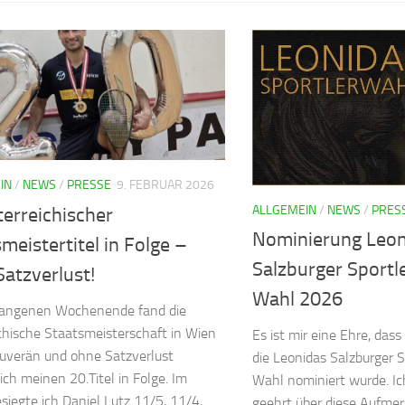
IN
/
NEWS
/
PRESSE
9. FEBRUAR 2026
ALLGEMEIN
/
NEWS
/
PRES
erreichischer
Nominierung Leon
meistertitel in Folge –
Salzburger Sportl
atzverlust!
Wahl 2026
angenen Wochenende fand die
chische Staatsmeisterschaft in Wien
Es ist mir eine Ehre, dass
ouverän und ohne Satzverlust
die Leonidas Salzburger S
ch meinen 20.Titel in Folge. Im
Wahl nominiert wurde. Ic
esiegte ich Daniel Lutz 11/5, 11/4,
geehrt über diese Aufme