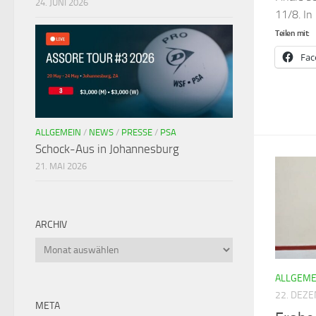
24. JUNI 2026
11/8. In
Teilen mit:
Fac
ALLGEMEIN
/
NEWS
/
PRESSE
/
PSA
Schock-Aus in Johannesburg
21. MAI 2026
ARCHIV
ALLGEME
22. DEZ
META