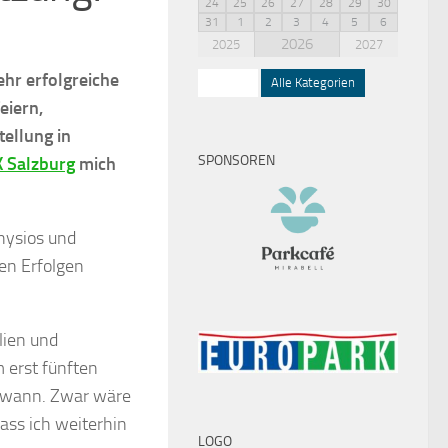
24
25
26
27
28
29
30
31
1
2
3
4
5
6
2026
2025
2027
ehr erfolgreiche
Squash
Alle Kategorien
eiern,
ellung in
SPONSOREN
Salzburg
mich
hysios und
sen Erfolgen
lien und
 erst fünften
 gewann. Zwar wäre
dass ich weiterhin
LOGO