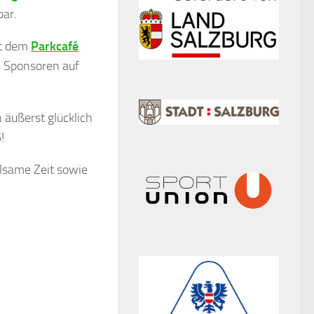
ar.
it dem
Parkcafé
i Sponsoren auf
 äußerst glücklich
!
lsame Zeit sowie