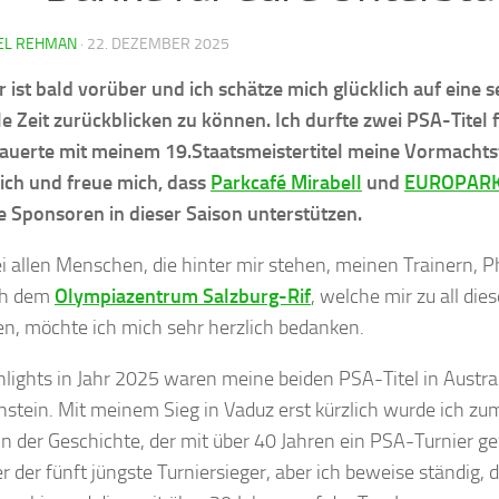
EL REHMAN
·
22. DEZEMBER 2025
r ist bald vorüber und ich schätze mich glücklich auf eine s
le Zeit zurückblicken zu können. Ich durfte zwei PSA-Titel f
uerte mit meinem 19.Staatsmeistertitel meine Vormachtst
ich und freue mich, dass
Parkcafé Mirabell
und
EUROPARK 
e Sponsoren in dieser Saison unterstützen.
i allen Menschen, die hinter mir stehen, meinen Trainern, P
ch dem
Olympiazentrum Salzburg-Rif
, welche mir zu all die
en, möchte ich mich sehr herzlich bedanken.
hlights in Jahr 2025 waren meine beiden PSA-Titel in Austra
nstein. Mit meinem Sieg in Vaduz erst kürzlich wurde ich zum
 in der Geschichte, der mit über 40 Jahren ein PSA-Turnier
er der fünft jüngste Turniersieger, aber ich beweise ständig, 