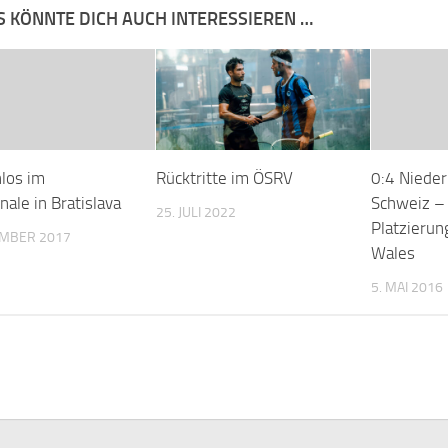
S KÖNNTE DICH AUCH INTERESSIEREN …
los im
Rücktritte im ÖSRV
0:4 Niede
inale in Bratislava
Schweiz –
25. JULI 2022
Platzierun
EMBER 2017
Wales
5. MAI 2016