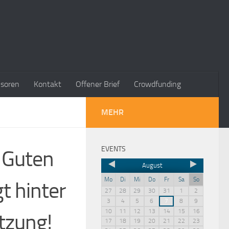
soren
Kontakt
Offener Brief
Crowdfunding
MEHR
EVENTS
 Guten
August
Mo
Di
Mi
Do
Fr
Sa
So
t hinter
27
28
29
30
31
1
2
3
4
5
6
7
8
9
10
11
12
13
14
15
16
tzung!
17
18
19
20
21
22
23