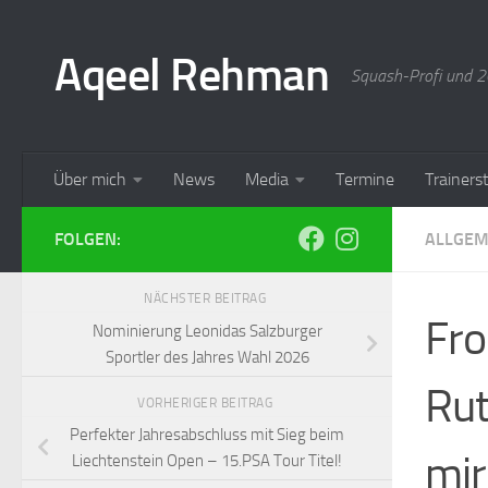
Aqeel Rehman
Squash-Profi und 20
Über mich
News
Media
Termine
Trainer
FOLGEN:
ALLGEM
NÄCHSTER BEITRAG
Fro
Nominierung Leonidas Salzburger
Sportler des Jahres Wahl 2026
Rut
VORHERIGER BEITRAG
Perfekter Jahresabschluss mit Sieg beim
mir
Liechtenstein Open – 15.PSA Tour Titel!