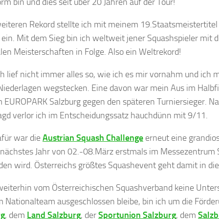
orm bin und dies seit über 20 Jahren auf der Tour!
eiteren Rekord stellte ich mit meinem 19.Staatsmeistertitel 
 ein. Mit dem Sieg bin ich weltweit jener Squashspieler mit 
len Meisterschaften in Folge. Also ein Weltrekord!
ch lief nicht immer alles so, wie ich es mir vornahm und ich 
 Niederlagen wegstecken. Eine davon war mein Aus im Halbf
 EUROPARK Salzburg gegen den späteren Turniersieger. Na
agd verlor ich im Entscheidungssatz hauchdünn mit 9/11.
für war die
Austrian Squash Challenge
erneut eine grandios
nächstes Jahr von 02.-08.März erstmals im Messezentrum 
nden wird. Österreichs größtes Squashevent geht damit in die
weiterhin vom Österreichischen Squashverband keine Unters
 Nationalteam ausgeschlossen bleibe, bin ich um die Förde
rg
, dem
Land Salzburg
, der
Sportunion Salzburg
, dem
Salzb