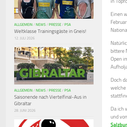
in Topf
Einen w
Februar
ALLGEMEIN
/
NEWS
/
PRESSE
/
PSA
Nationa
Weltklasse Trainingsgäste in Gneis!
12. JULI 2026
Natürli
bittere
Open im
Aufholj
Doch da
welche 
ALLGEMEIN
/
NEWS
/
PRESSE
/
PSA
stattfi
Saisonende nach Viertelfinal-Aus in
Gibraltar
Da ich 
28. JUNI 2026
und vom
Salzbu