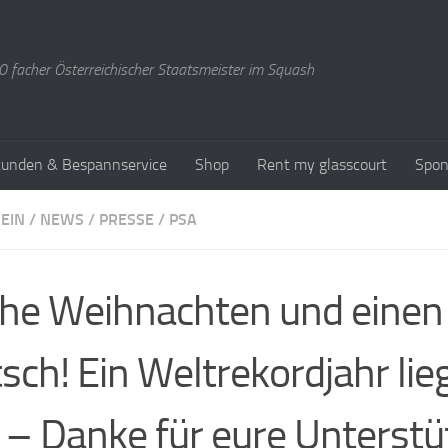
 facher Österreichischer Staatsmeister im Squash
stunden & Bespannservice
Shop
Rent my glasscourt
Spon
EIN
/
NEWS
/
PRESSE
/
PSA
he Weihnachten und einen
sch! Ein Weltrekordjahr lieg
 – Danke für eure Unterstü