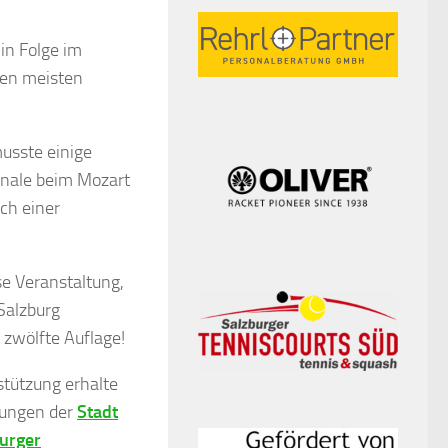
in Folge im
den meisten
musste einige
inale beim Mozart
ch einer
e Veranstaltung,
Salzburg
 zwölfte Auflage!
tützung erhalte
rungen der
Stadt
urger