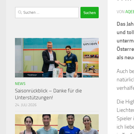
VON
AQE
Das Jah
und tol
unterma
Österre
als neu
Auch be
natürli
NEWS
verhalf
Saisonrückblick – Danke für die
Unterstützungen!
Die Hig
24. JULI 2026
Liechte
Spieler
ich lieb