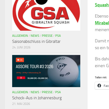
Squash
Ebenso 
Mirabel
meinem 
ALLGEMEIN
/
NEWS
/
PRESSE
/
PSA
Damit n
Saisonabschluss in Gibraltar
so ein 
24. JUNI 2026
Bis dah
einen G
Teilen mit:
Fac
ALLGEMEIN
/
NEWS
/
PRESSE
/
PSA
Schock-Aus in Johannesburg
21. MAI 2026