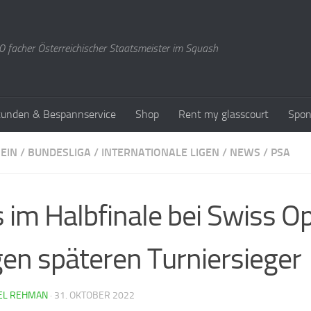
 facher Österreichischer Staatsmeister im Squash
stunden & Bespannservice
Shop
Rent my glasscourt
Spon
EIN
/
BUNDESLIGA
/
INTERNATIONALE LIGEN
/
NEWS
/
PSA
 im Halbfinale bei Swiss O
en späteren Turniersieger
EL REHMAN
·
31. OKTOBER 2022