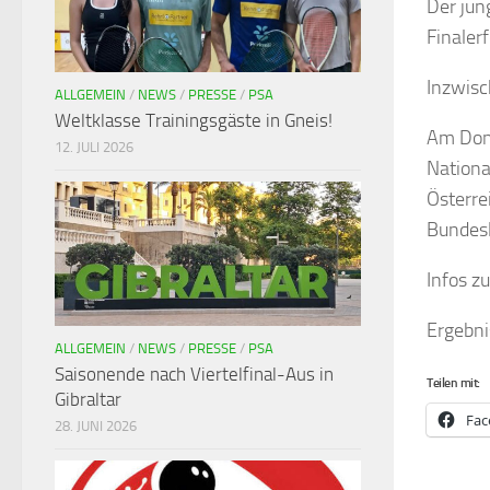
Der jun
Finaler
Inzwisc
ALLGEMEIN
/
NEWS
/
PRESSE
/
PSA
Weltklasse Trainingsgäste in Gneis!
Am Donn
12. JULI 2026
Nationa
Österre
Bundesl
Infos z
Ergebni
ALLGEMEIN
/
NEWS
/
PRESSE
/
PSA
Saisonende nach Viertelfinal-Aus in
Teilen mit:
Gibraltar
Fac
28. JUNI 2026