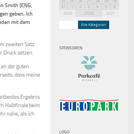
24
25
26
27
28
29
30
en Smith (ENG,
31
1
2
3
4
5
6
gen geben. Ich
2026
2025
2027
ieden mit dem
Squash
Alle Kategorien
im zweiten Satz
SPONSOREN
r Druck setzen.
 an der guten
seits, dass meine
eitbestes Ergebnis
dem Halbfinale beim
r nahe, als ich
LOGO