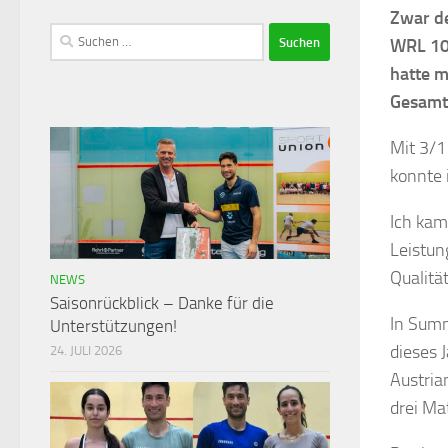
Zwar de
WRL 109
hatte m
Gesamt
Mit 3/1
konnte 
Ich kam
Leistun
Qualitä
NEWS
Saisonrückblick – Danke für die
In Summ
Unterstützungen!
dieses 
24. JULI 2026
Austria
drei Ma