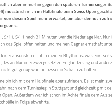
utlich aber immerhin gegen den späteren Turniersieger B
) musste ich mich im Halbfinale beim Swiss Open geschla
ir von diesem Spiel mehr erwartet, bin aber dennoch zufr
ergebnis.
1, 9/11, 5/11 nach 31 Minuten war die Niederlage klar. Nur 
ich das Spiel offen halten und meinen Gegner ernsthaft unte
 leider ansonsten nicht in meinen Rhythmus, was einerseits
g des an Nummer zwei gesetzten Engländers lag und anderer
t nicht gut genug war ihn besser in Schach zu halten.
e bin ich mit dem Halbfinale aber zufrieden. Es ist mein zw
Jahr, nach dem Turniesieg in Stuttgart und gleichzeitig mit 
n Open. Außerdem war ich schon im Achtelfinale dem Aus seh
tchbälle in Folge abwehrte.