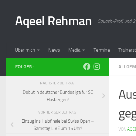
Aqeel Rehman
Squash-Profi und 20
Über mich
News
Media
Termine
Trainer
FOLGEN:
ALLGEM
NÄCHSTER BEITRAG
Aus
Debüt in deutscher Bundesliga für SC
Hasbergen!
geg
VORHERIGER BEITRAG
Einzug ins Halbfinale bei Swiss Open –
Samstag LIVE um 15 Uhr!
VON
AQE