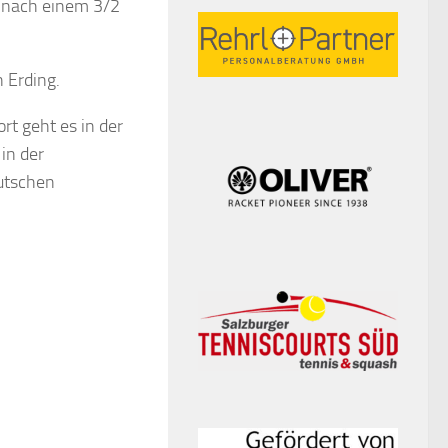
l nach einem 3/2
 Erding.
rt geht es in der
in der
eutschen