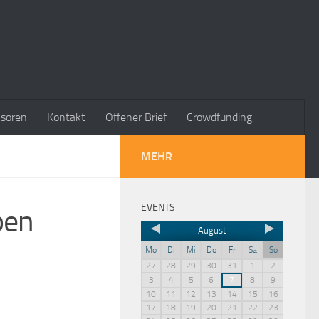
soren
Kontakt
Offener Brief
Crowdfunding
MEHR
EVENTS
pen
August
Mo
Di
Mi
Do
Fr
Sa
So
27
28
29
30
31
1
2
3
4
5
6
7
8
9
10
11
12
13
14
15
16
17
18
19
20
21
22
23